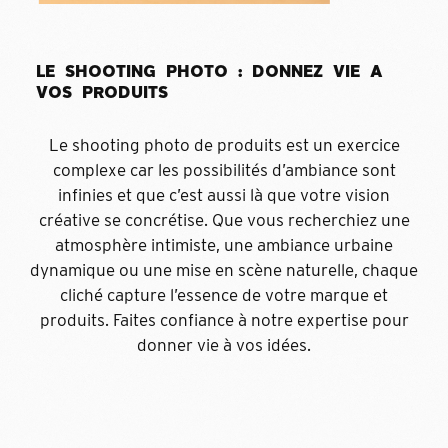
L
E
S
H
O
O
T
I
N
G
P
H
O
T
O
:
D
O
N
N
E
Z
V
I
E
A
V
O
S
P
R
O
D
U
I
T
S
Le shooting photo de produits est un exercice
complexe car les possibilités d’ambiance sont
infinies et que c’est aussi là que votre vision
créative se concrétise. Que vous recherchiez une
atmosphère intimiste, une ambiance urbaine
dynamique ou une mise en scène naturelle, chaque
cliché capture l’essence de votre marque et
produits. Faites confiance à notre expertise pour
donner vie à vos idées.