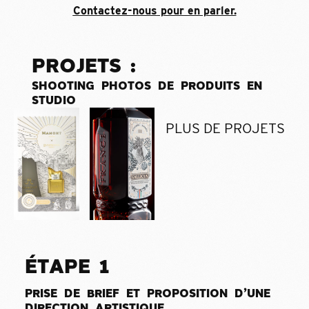
Contactez-nous
pour en parler.
P
R
O
J
E
T
S
:
S
H
O
O
T
I
N
G
P
H
O
T
O
S
D
E
P
R
O
D
U
I
T
S
E
N
S
T
U
D
I
O
PLUS DE PROJETS
É
T
A
P
E
1
P
R
I
S
E
D
E
B
R
I
E
F
E
T
P
R
O
P
O
S
I
T
I
O
N
D
’
U
N
E
D
I
R
E
C
T
I
O
N
A
R
T
I
S
T
I
Q
U
E