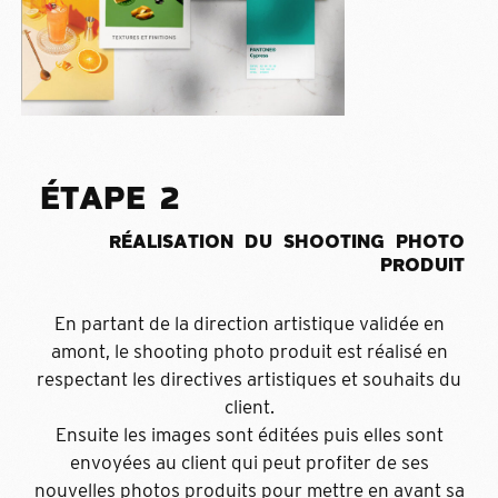
É
T
A
P
E
2
R
É
A
L
I
S
A
T
I
O
N
D
U
S
H
O
O
T
I
N
G
P
H
O
T
O
P
R
O
D
U
I
T
En partant de la direction artistique validée en
amont, le shooting photo produit est réalisé en
respectant les directives artistiques et souhaits du
client.
Ensuite les images sont éditées puis elles sont
envoyées au client qui peut profiter de ses
nouvelles photos produits pour mettre en avant sa