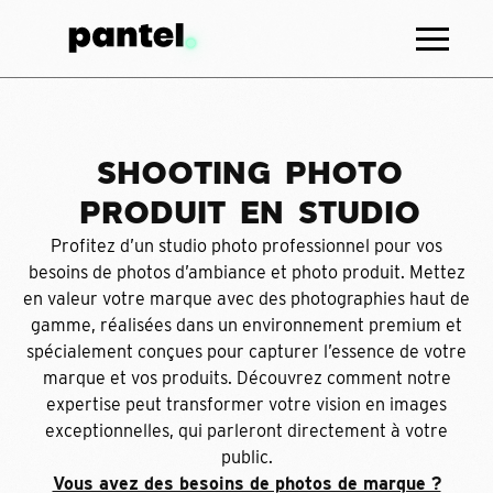
S
H
O
O
T
I
N
G
P
H
O
T
O
P
R
O
D
U
I
T
E
N
S
T
U
D
I
O
Profitez d’un studio photo professionnel pour vos
besoins de photos d’ambiance et photo produit. Mettez
en valeur votre marque avec des photographies haut de
gamme, réalisées dans un environnement premium et
spécialement conçu
es
pour capturer l’essence de votre
marque et vos produits. Découvrez comment notre
expertise peut transformer votre vision en images
exceptionnelles
,
qui parleront directement à votre
public.
Vous avez des besoins de photos de marque ?