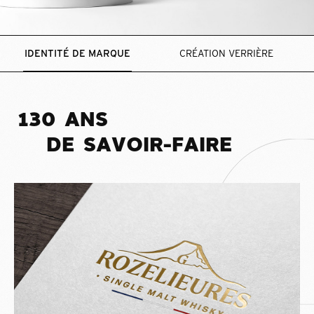
IDENTITÉ DE MARQUE
CRÉATION VERRIÈRE
1
3
0
A
N
S
D
E
S
A
V
O
I
R
-
F
A
I
R
E